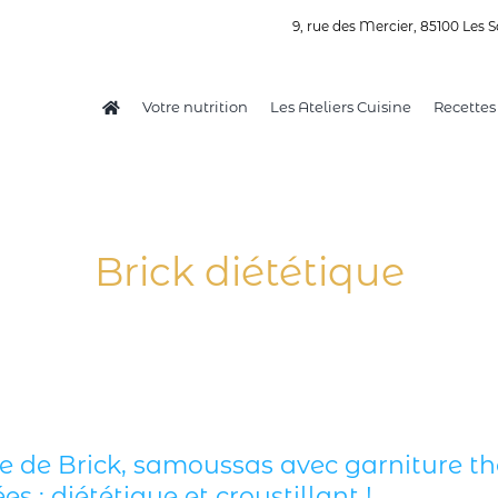
9, rue des Mercier, 85100 Les S
Votre nutrition
Les Ateliers Cuisine
Recettes
Brick diététique
e de Brick, samoussas avec garniture thon
es : diététique et croustillant !