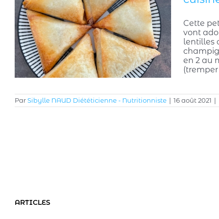
Cette pet
vont ador
lentilles
champign
en 2 au m
(tremper
Par
Sibylle NAUD Diététicienne - Nutritionniste
|
16 août 2021
|
ARTICLES