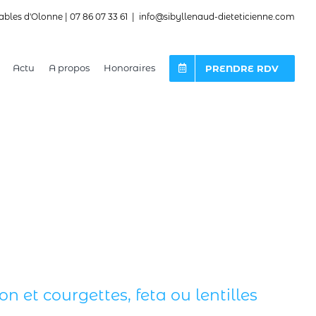
ables d'Olonne | 07 86 07 33 61
|
info@sibyllenaud-dieteticienne.com
Actu
A propos
Honoraires
PRENDRE RDV
 et courgettes, feta ou lentilles