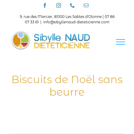
Passer
Facebook
Instagram
Téléphone
Email
au
contenu
9, rue des Mercier, 85100 Les Sables d'Olonne | 07 86
07 33 61
|
info@sibyllenaud-dieteticienne.com
Biscuits de Noël sans
beurre