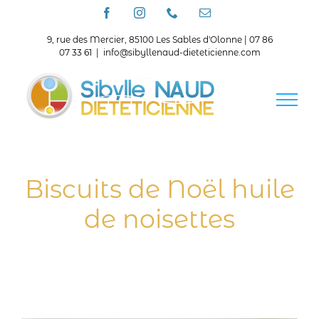
Passer
Facebook
Instagram
Téléphone
Email
au
contenu
9, rue des Mercier, 85100 Les Sables d'Olonne | 07 86
07 33 61
|
info@sibyllenaud-dieteticienne.com
Biscuits de Noël huile
de noisettes