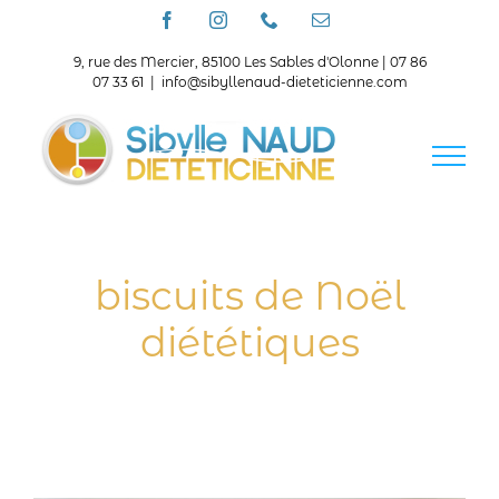
Passer
Facebook
Instagram
Téléphone
Email
au
contenu
9, rue des Mercier, 85100 Les Sables d'Olonne | 07 86
07 33 61
|
info@sibyllenaud-dieteticienne.com
biscuits de Noël
diététiques