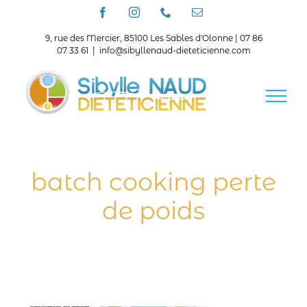
Passer
Facebook
Instagram
Téléphone
Email
au
contenu
9, rue des Mercier, 85100 Les Sables d'Olonne | 07 86
07 33 61
|
info@sibyllenaud-dieteticienne.com
batch cooking perte
de poids