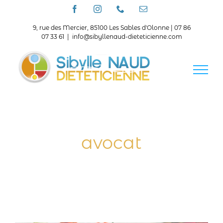
Passer
Facebook
Instagram
Téléphone
Email
au
contenu
9, rue des Mercier, 85100 Les Sables d'Olonne | 07 86
07 33 61
|
info@sibyllenaud-dieteticienne.com
avocat