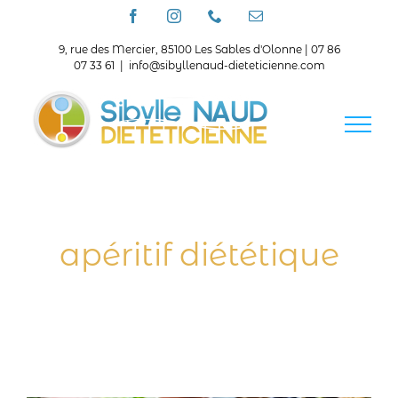
Passer
Facebook
Instagram
Téléphone
Email
au
contenu
9, rue des Mercier, 85100 Les Sables d'Olonne | 07 86
07 33 61
|
info@sibyllenaud-dieteticienne.com
apéritif diététique