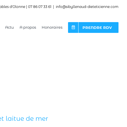
ables d'Olonne | 07 86 07 33 61
|
info@sibyllenaud-dieteticienne.com
Actu
A propos
Honoraires
PRENDRE RDV
t laitue de mer