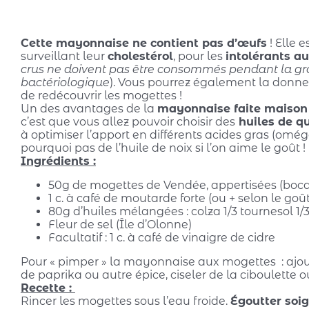
Cette mayonnaise ne contient pas d’œufs
! Elle 
surveillant leur
cholestérol
, pour les
intolérants a
crus ne doivent pas être consommés pendant la gr
bactériologique
). Vous pourrez également la donner
de redécouvrir les mogettes !
Un des avantages de la
mayonnaise faite maison
c’est que vous allez pouvoir choisir des
huiles de qu
à optimiser l’apport en différents acides gras (omég
pourquoi pas de l’huile de noix si l’on aime le goût !
Ingrédients :
50g de mogettes de Vendée, appertisées (boca
1 c. à café de moutarde forte (ou + selon le goût
80g d’huiles mélangées : colza 1/3 tournesol 1/3
Fleur de sel (Île d’Olonne)
Facultatif : 1 c. à café de vinaigre de cidre
Pour « pimper » la
mayonnaise aux mogettes
: ajo
de paprika ou autre épice, ciseler de la ciboulette
Recette :
Rincer les mogettes sous l’eau froide.
Égoutter so