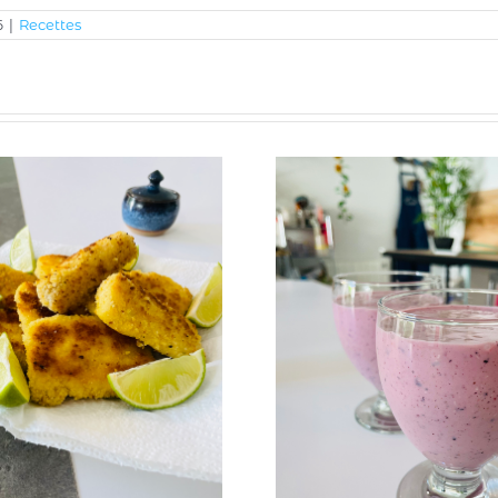
6
|
Recettes