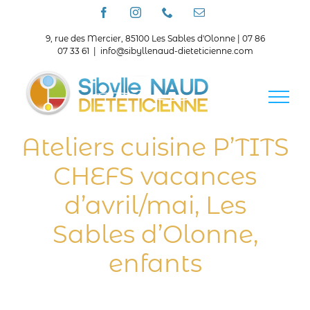
Passer
Facebook
Instagram
Téléphone
Email
au
contenu
9, rue des Mercier, 85100 Les Sables d'Olonne | 07 86
07 33 61
|
info@sibyllenaud-dieteticienne.com
Ateliers cuisine P’TITS
CHEFS vacances
d’avril/mai, Les
Sables d’Olonne,
enfants