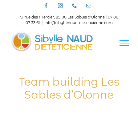
Passer
Facebook
Instagram
Téléphone
Email
au
contenu
9, rue des Mercier, 85100 Les Sables d'Olonne | 07 86
07 33 61
|
info@sibyllenaud-dieteticienne.com
Team building Les
Sables d’Olonne