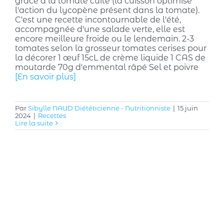
grâce à la tomate cuite (la cuisson optimise
l'action du lycopène présent dans la tomate).
C'est une recette incontournable de l'été,
accompagnée d'une salade verte, elle est
encore meilleure froide ou le lendemain. 2-3
tomates selon la grosseur tomates cerises pour
la décorer 1 œuf 15cL de crème liquide 1 CAS de
moutarde 70g d'emmental râpé Sel et poivre
[En savoir plus]
Par
Sibylle NAUD Diététicienne - Nutritionniste
|
15 juin
2024
|
Recettes
Lire la suite