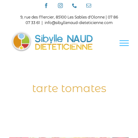
Passer
Facebook
Instagram
Téléphone
Email
au
contenu
9, rue des Mercier, 85100 Les Sables d'Olonne | 07 86
07 33 61
|
info@sibyllenaud-dieteticienne.com
tarte tomates