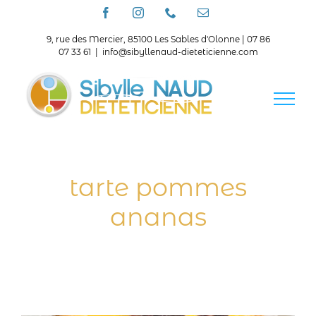
Passer
Facebook
Instagram
Téléphone
Email
au
contenu
9, rue des Mercier, 85100 Les Sables d'Olonne | 07 86
07 33 61
|
info@sibyllenaud-dieteticienne.com
tarte pommes
ananas