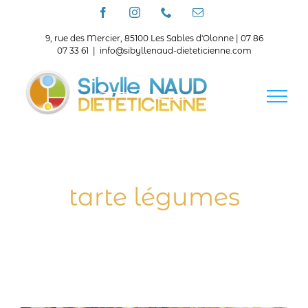
Passer
Facebook
Instagram
Téléphone
Email
au
contenu
9, rue des Mercier, 85100 Les Sables d'Olonne | 07 86
07 33 61
|
info@sibyllenaud-dieteticienne.com
tarte légumes