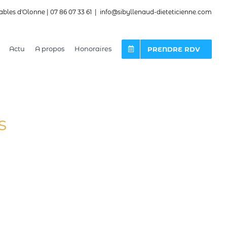
ables d'Olonne | 07 86 07 33 61
|
info@sibyllenaud-dieteticienne.com
Actu
A propos
Honoraires
PRENDRE RDV
s