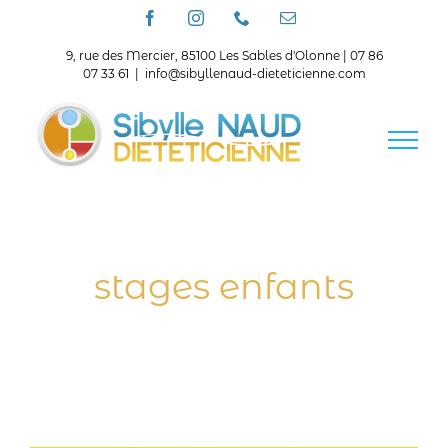
Passer
Facebook
Instagram
Téléphone
Email
au
contenu
9, rue des Mercier, 85100 Les Sables d'Olonne | 07 86
07 33 61
|
info@sibyllenaud-dieteticienne.com
stages enfants