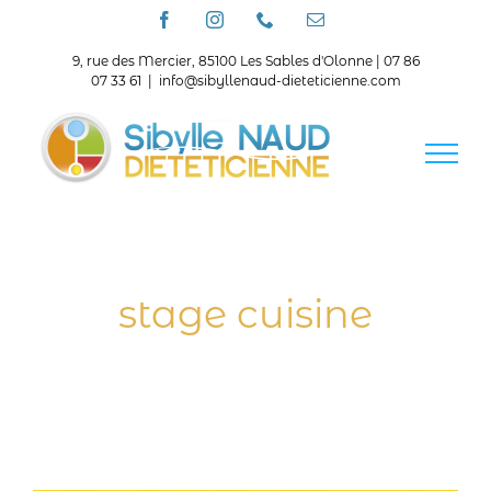
Passer
Facebook
Instagram
Téléphone
Email
au
contenu
9, rue des Mercier, 85100 Les Sables d'Olonne | 07 86
07 33 61
|
info@sibyllenaud-dieteticienne.com
stage cuisine