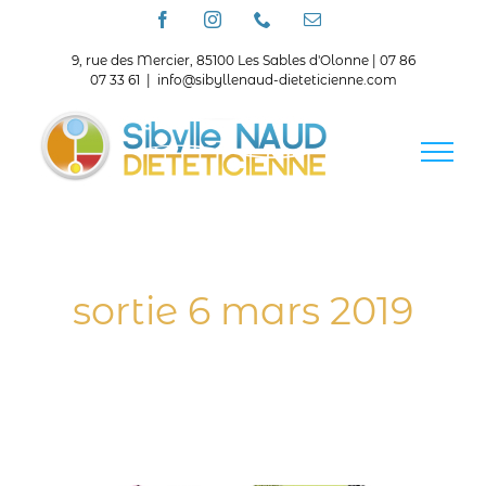
Passer
Facebook
Instagram
Téléphone
Email
au
contenu
9, rue des Mercier, 85100 Les Sables d'Olonne | 07 86
07 33 61
|
info@sibyllenaud-dieteticienne.com
sortie 6 mars 2019