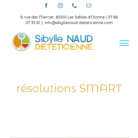
Passer
Facebook
Instagram
Téléphone
Email
au
contenu
9, rue des Mercier, 85100 Les Sables d'Olonne | 07 86
07 33 61
|
info@sibyllenaud-dieteticienne.com
résolutions SMART