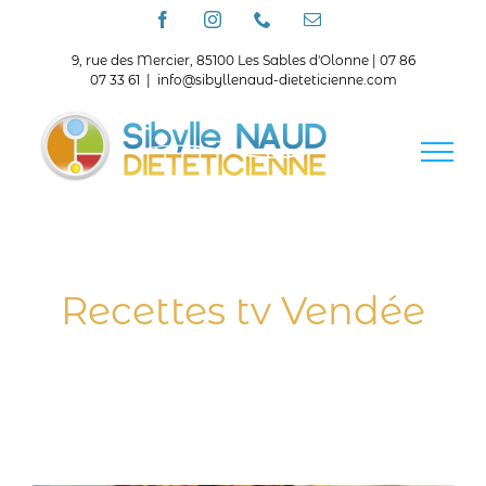
Passer
Facebook
Instagram
Téléphone
Email
au
contenu
9, rue des Mercier, 85100 Les Sables d'Olonne | 07 86
07 33 61
|
info@sibyllenaud-dieteticienne.com
Recettes tv Vendée