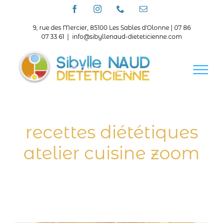
Passer
Facebook
Instagram
Téléphone
Email
au
contenu
9, rue des Mercier, 85100 Les Sables d'Olonne | 07 86
07 33 61
|
info@sibyllenaud-dieteticienne.com
recettes diététiques
atelier cuisine zoom