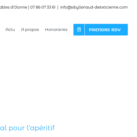
ables d'Olonne | 07 86 07 33 61
|
info@sibyllenaud-dieteticienne.com
Actu
A propos
Honoraires
PRENDRE RDV
l pour l’apéritif