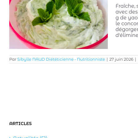
Fraîche, 
avec des
g de yaou
le conco
dégorger
d'élimin
Par
Sibylle NAUD Diététicienne - Nutritionniste
|
27 juin 2026
|
ARTICLES