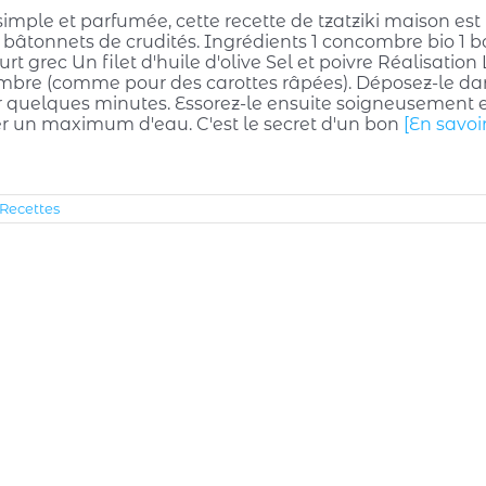
simple et parfumée, cette recette de tzatziki maison est pa
 bâtonnets de crudités. Ingrédients 1 concombre bio 1 b
rt grec Un filet d'huile d'olive Sel et poivre Réalisatio
mbre (comme pour des carottes râpées). Déposez-le dans 
 quelques minutes. Essorez-le ensuite soigneusement e
er un maximum d'eau. C'est le secret d'un bon
[En savoi
Recettes