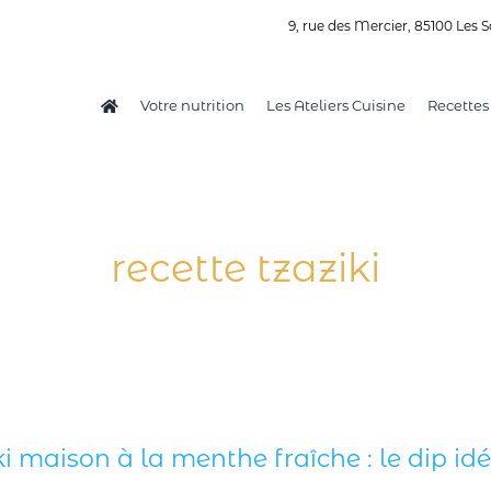
9, rue des Mercier, 85100 Les S
Votre nutrition
Les Ateliers Cuisine
Recettes
recette tzaziki
ki maison à la menthe fraîche : le dip idéa