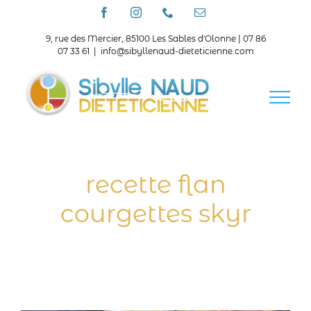
Passer
Facebook
Instagram
Téléphone
Email
au
contenu
9, rue des Mercier, 85100 Les Sables d'Olonne | 07 86
07 33 61
|
info@sibyllenaud-dieteticienne.com
recette flan
courgettes skyr