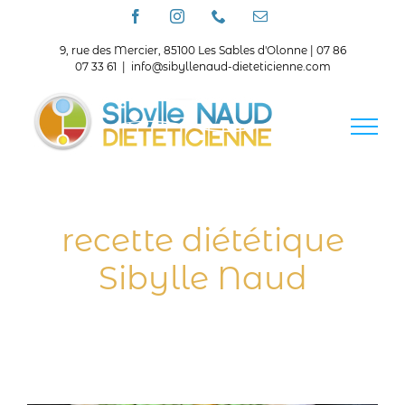
Passer
Facebook
Instagram
Téléphone
Email
au
contenu
9, rue des Mercier, 85100 Les Sables d'Olonne | 07 86
07 33 61
|
info@sibyllenaud-dieteticienne.com
recette diététique
Sibylle Naud