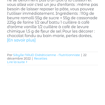
ne se déforment pas d'un poil à la cuisson et
vous allez voir c'est un jeu d'enfants : même pas
besoin de laisser reposer la pâte, vous pouvez
l'utiliser immédiatement. Ingrédients : 110g de
beurre ramolli 55g de sucre + 55g de cassonade
225g de farine 1/2 œuf battu 1 cuillère à café
d'arôme vanille 1/2 cuillère à café de levure
chimique 1,5 g de fleur de sel Pour les décorer :
chocolat fondu au bain-marie, perles dorées,
[En savoir plus]
Par
Sibylle NAUD Diététicienne - Nutritionniste
|
22
décembre 2022
|
Recettes
Lire la suite