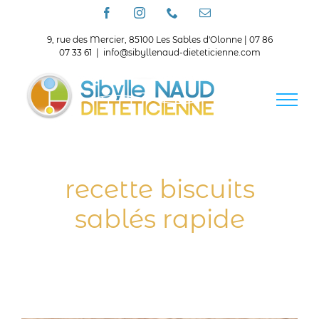
Passer
Facebook
Instagram
Téléphone
Email
au
contenu
9, rue des Mercier, 85100 Les Sables d'Olonne | 07 86
07 33 61
|
info@sibyllenaud-dieteticienne.com
recette biscuits
sablés rapide