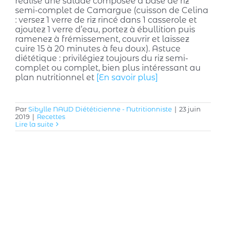
réalisé une salade composée à base de riz
semi-complet de Camargue (cuisson de Celina
: versez 1 verre de riz rincé dans 1 casserole et
ajoutez 1 verre d’eau, portez à ébullition puis
ramenez à frémissement, couvrir et laissez
cuire 15 à 20 minutes à feu doux). Astuce
diététique : privilégiez toujours du riz semi-
complet ou complet, bien plus intéressant au
plan nutritionnel et
[En savoir plus]
Par
Sibylle NAUD Diététicienne - Nutritionniste
|
23 juin
2019
|
Recettes
Lire la suite