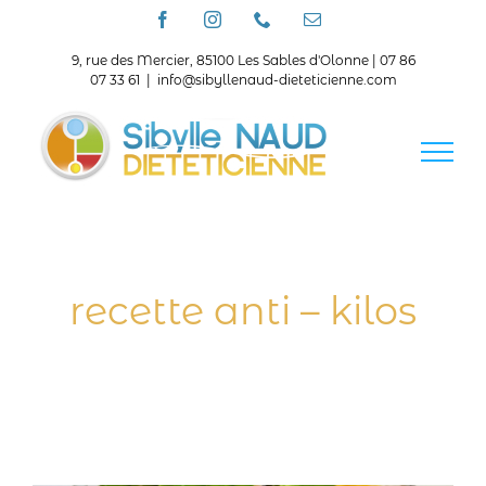
Passer
Facebook
Instagram
Téléphone
Email
au
contenu
9, rue des Mercier, 85100 Les Sables d'Olonne | 07 86
07 33 61
|
info@sibyllenaud-dieteticienne.com
recette anti – kilos