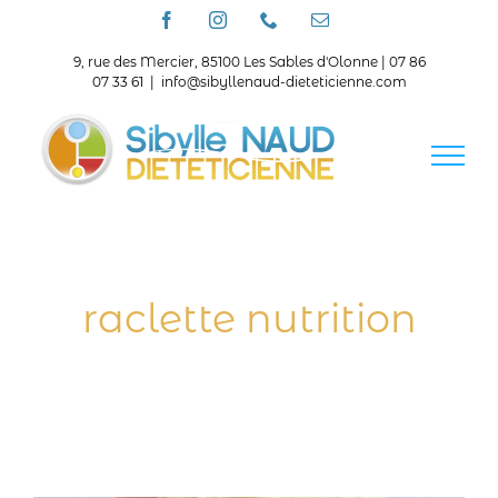
Passer
Facebook
Instagram
Téléphone
Email
au
contenu
9, rue des Mercier, 85100 Les Sables d'Olonne | 07 86
07 33 61
|
info@sibyllenaud-dieteticienne.com
raclette nutrition