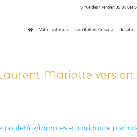
9, rue des Mercier, 85100 Les S
Votre nutrition
Les Ateliers Cuisine
Recettes
Laurent Mariotte version 
e poulet/riz/tomates et coriandre plein d