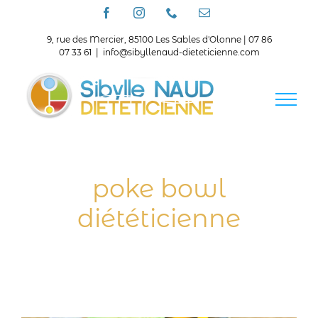
Passer
Facebook
Instagram
Téléphone
Email
au
contenu
9, rue des Mercier, 85100 Les Sables d'Olonne | 07 86
07 33 61
|
info@sibyllenaud-dieteticienne.com
poke bowl
diététicienne