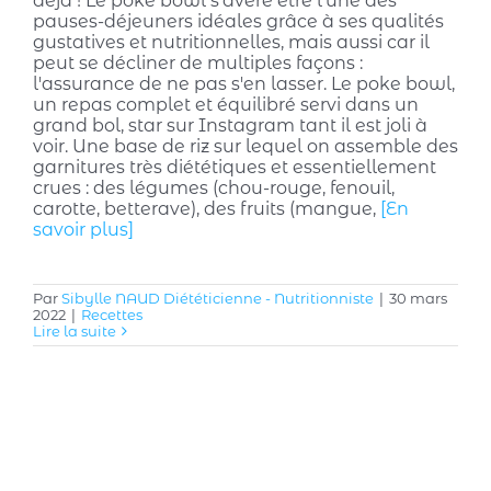
déjà ! Le poke bowl s'avère être l'une des
pauses-déjeuners idéales grâce à ses qualités
gustatives et nutritionnelles, mais aussi car il
peut se décliner de multiples façons :
l'assurance de ne pas s'en lasser. Le poke bowl,
un repas complet et équilibré servi dans un
grand bol, star sur Instagram tant il est joli à
voir. Une base de riz sur lequel on assemble des
garnitures très diététiques et essentiellement
crues : des légumes (chou-rouge, fenouil,
carotte, betterave), des fruits (mangue,
[En
savoir plus]
Par
Sibylle NAUD Diététicienne - Nutritionniste
|
30 mars
2022
|
Recettes
Lire la suite