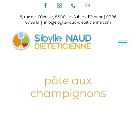
Passer
Facebook
Instagram
Téléphone
Email
au
contenu
9, rue des Mercier, 85100 Les Sables d'Olonne | 07 86
07 33 61
|
info@sibyllenaud-dieteticienne.com
pâte aux
champignons