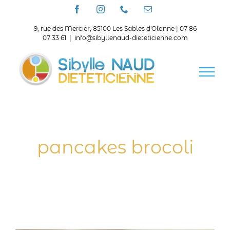
Passer
Facebook
Instagram
Téléphone
Email
au
contenu
9, rue des Mercier, 85100 Les Sables d'Olonne | 07 86
07 33 61
|
info@sibyllenaud-dieteticienne.com
pancakes brocoli