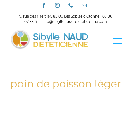
Passer
Facebook
Instagram
Téléphone
Email
au
contenu
9, rue des Mercier, 85100 Les Sables d'Olonne | 07 86
07 33 61
|
info@sibyllenaud-dieteticienne.com
pain de poisson léger