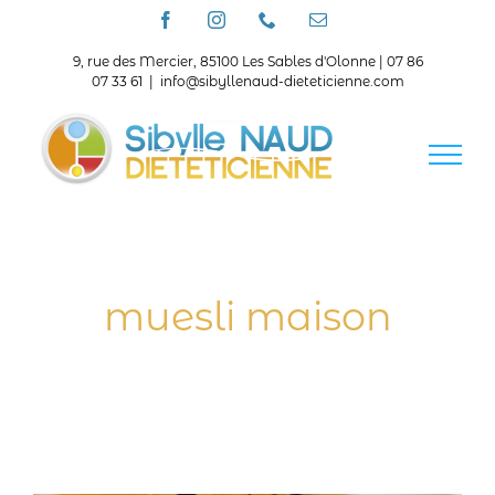
Passer
Facebook
Instagram
Téléphone
Email
au
contenu
9, rue des Mercier, 85100 Les Sables d'Olonne | 07 86
07 33 61
|
info@sibyllenaud-dieteticienne.com
muesli maison