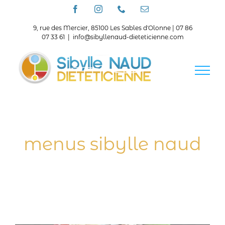
Passer
Facebook
Instagram
Téléphone
Email
au
contenu
9, rue des Mercier, 85100 Les Sables d'Olonne | 07 86
07 33 61
|
info@sibyllenaud-dieteticienne.com
menus sibylle naud