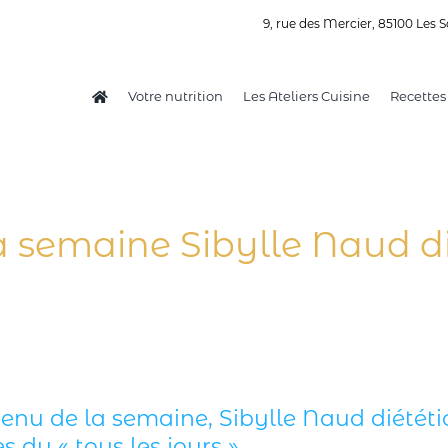
9, rue des Mercier, 85100 Les S
Votre nutrition
Les Ateliers Cuisine
Recettes
 semaine Sibylle Naud di
enu de la semaine, Sibylle Naud diététi
s du « tous les jours »