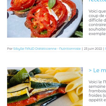
Voici qu
coup de 
difficile
contraire
souhaite
exempl
Par
Sibylle NAUD Diététicienne - Nutritionniste
|
23 juin 2022
|
> Le m
Voici le
semaine d
framboise
froides (
appétit e