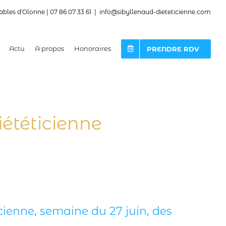
ables d'Olonne | 07 86 07 33 61
|
info@sibyllenaud-dieteticienne.com
Actu
A propos
Honoraires
PRENDRE RDV
ététicienne
cienne, semaine du 27 juin, des