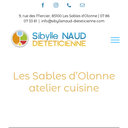
Passer
Facebook
Instagram
Téléphone
Email
au
contenu
9, rue des Mercier, 85100 Les Sables d'Olonne | 07 86
07 33 61
|
info@sibyllenaud-dieteticienne.com
Les Sables d’Olonne
atelier cuisine