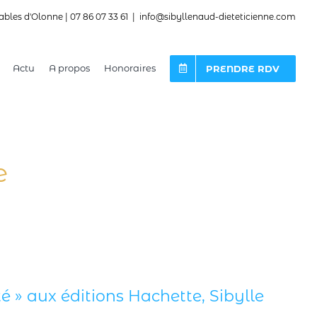
ables d'Olonne | 07 86 07 33 61
|
info@sibyllenaud-dieteticienne.com
Actu
A propos
Honoraires
PRENDRE RDV
e
é » aux éditions Hachette, Sibylle