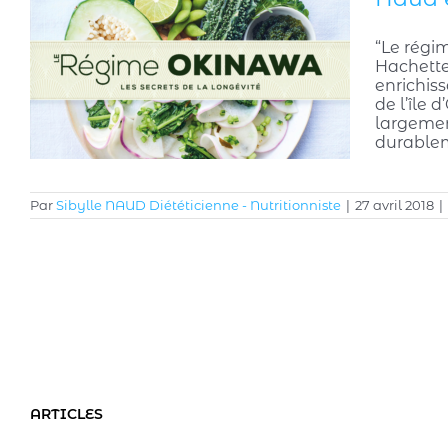
“Le régim
Hachette
enrichiss
de l’île 
largement
durablem
Par
Sibylle NAUD Diététicienne - Nutritionniste
|
27 avril 2018
|
ARTICLES