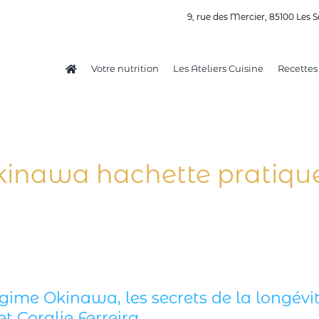
9, rue des Mercier, 85100 Les S
Votre nutrition
Les Ateliers Cuisine
Recettes
kinawa hachette pratiqu
égime Okinawa, les secrets de la longévit
t Coralie Ferreira