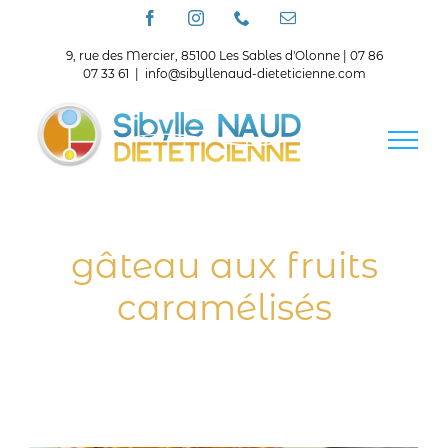
Passer
Facebook
Instagram
Téléphone
Email
au
contenu
9, rue des Mercier, 85100 Les Sables d'Olonne | 07 86
07 33 61
|
info@sibyllenaud-dieteticienne.com
gâteau aux fruits
caramélisés