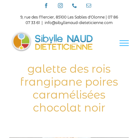
Passer
Facebook
Instagram
Téléphone
Email
au
contenu
9, rue des Mercier, 85100 Les Sables d'Olonne | 07 86
07 33 61
|
info@sibyllenaud-dieteticienne.com
galette des rois
frangipane poires
caramélisées
chocolat noir