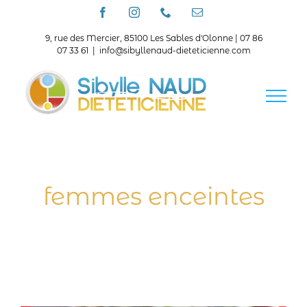
Passer
Facebook
Instagram
Téléphone
Email
au
contenu
9, rue des Mercier, 85100 Les Sables d'Olonne | 07 86
07 33 61
|
info@sibyllenaud-dieteticienne.com
femmes enceintes