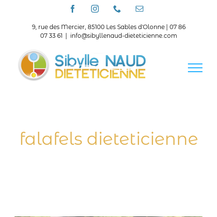
Passer
Facebook
Instagram
Téléphone
Email
au
contenu
9, rue des Mercier, 85100 Les Sables d'Olonne | 07 86
07 33 61
|
info@sibyllenaud-dieteticienne.com
falafels dieteticienne