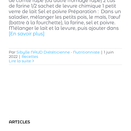
de comté râpé (ou autre fromage râpé) 2 cas
de farine 1/2 sachet de levure chimique 1 petit
verre de lait Sel et poivre Préparation : Dans un
saladier, mélanger les petits pois, le maïs, l'œuf
(battre à la fourchette), la farine, sel et poivre.
Mélanger le lait et la levure, puis ajouter dans
[En savoir plus]
Par
Sibylle NAUD Diététicienne - Nutritionniste
|
1 juin
2022
|
Recettes
Lire la suite
ARTICLES