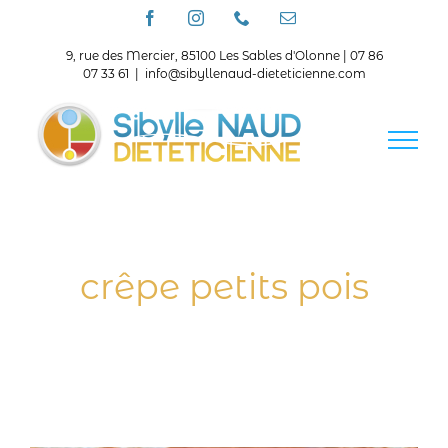
Passer
Facebook
Instagram
Téléphone
Email
au
contenu
9, rue des Mercier, 85100 Les Sables d'Olonne | 07 86
07 33 61
|
info@sibyllenaud-dieteticienne.com
crêpe petits pois