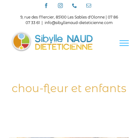
Passer
Facebook
Instagram
Téléphone
Email
au
contenu
9, rue des Mercier, 85100 Les Sables d'Olonne | 07 86
07 33 61
|
info@sibyllenaud-dieteticienne.com
chou-fleur et enfants