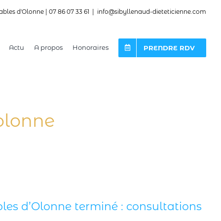
ables d'Olonne | 07 86 07 33 61
|
info@sibyllenaud-dieteticienne.com
Actu
A propos
Honoraires
PRENDRE RDV
’olonne
es d’Olonne terminé : consultations