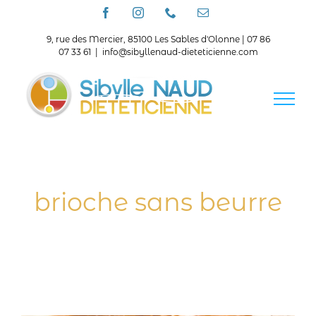
Passer
Facebook
Instagram
Téléphone
Email
au
contenu
9, rue des Mercier, 85100 Les Sables d'Olonne | 07 86
07 33 61
|
info@sibyllenaud-dieteticienne.com
brioche sans beurre