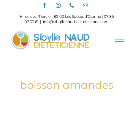
Passer
Facebook
Instagram
Téléphone
Email
au
contenu
9, rue des Mercier, 85100 Les Sables d'Olonne | 07 86
07 33 61
|
info@sibyllenaud-dieteticienne.com
boisson amandes