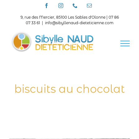
Passer
Facebook
Instagram
Téléphone
Email
au
contenu
9, rue des Mercier, 85100 Les Sables d'Olonne | 07 86
07 33 61
|
info@sibyllenaud-dieteticienne.com
biscuits au chocolat