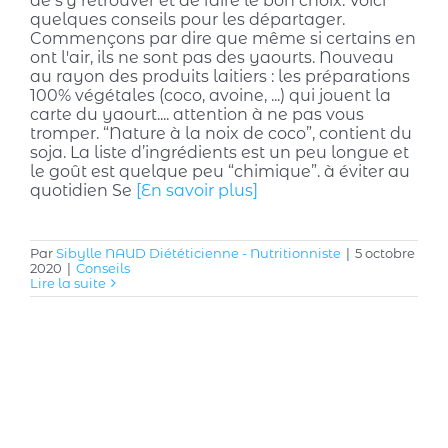
de s'y retrouver et de faire le bon choix. Voici
quelques conseils pour les départager.
Commençons par dire que même si certains en
ont l'air, ils ne sont pas des yaourts. Nouveau
au rayon des produits laitiers : les préparations
100% végétales (coco, avoine, ...) qui jouent la
carte du yaourt.... attention à ne pas vous
tromper. “Nature à la noix de coco”, contient du
soja. La liste d’ingrédients est un peu longue et
le goût est quelque peu “chimique”. à éviter au
quotidien Se
[En savoir plus]
Par
Sibylle NAUD Diététicienne - Nutritionniste
|
5 octobre
2020
|
Conseils
Lire la suite