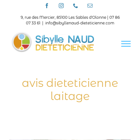
Passer
Facebook
Instagram
Téléphone
Email
au
contenu
9, rue des Mercier, 85100 Les Sables d'Olonne | 07 86
07 33 61
|
info@sibyllenaud-dieteticienne.com
avis dieteticienne
laitage