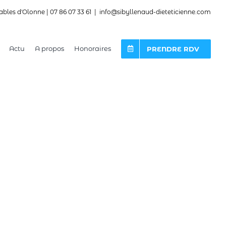
ables d'Olonne | 07 86 07 33 61
|
info@sibyllenaud-dieteticienne.com
Actu
A propos
Honoraires
PRENDRE RDV