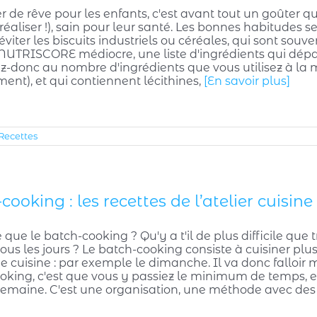
 de rêve pour les enfants, c'est avant tout un goûter qu'i
réaliser !), sain pour leur santé. Les bonnes habitudes s
 éviter les biscuits industriels ou céréales, qui sont souv
NUTRISCORE médiocre, une liste d'ingrédients qui dépas
-donc au nombre d'ingrédients que vous utilisez à la m
ent), et qui contiennent lécithines,
[En savoir plus]
Recettes
cooking : les recettes de l’atelier cuis
 que le batch-cooking ? Qu'y a t'il de plus difficile que 
tous les jours ? Le batch-cooking consiste à cuisiner pl
e cuisine : par exemple le dimanche. Il va donc falloir me
oking, c'est que vous y passiez le minimum de temps, 
 semaine. C'est une organisation, une méthode avec de