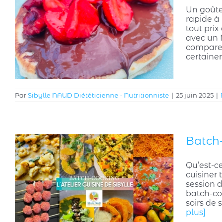
Un goûter
rapide à 
tout prix
avec un 
comparez
certainem
Par
Sibylle NAUD Diététicienne - Nutritionniste
|
25 juin 2025
|
Batch-
Qu’est-ce
cuisiner 
session d
batch-co
soirs de
plus]