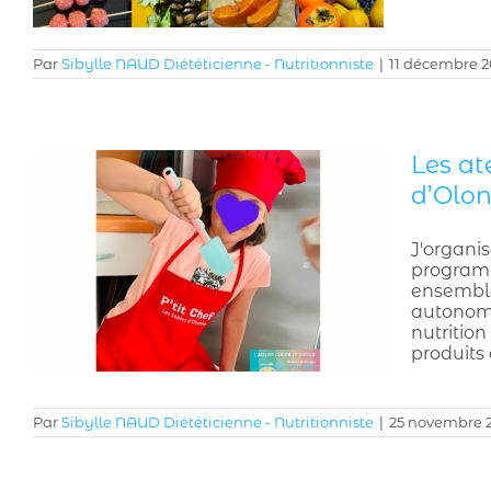
Par
Sibylle NAUD Diététicienne - Nutritionniste
|
11 décembre 
Les at
d’Olo
J'organis
programme
ensemble
autonome
nutrition
produits
Par
Sibylle NAUD Diététicienne - Nutritionniste
|
25 novembre 