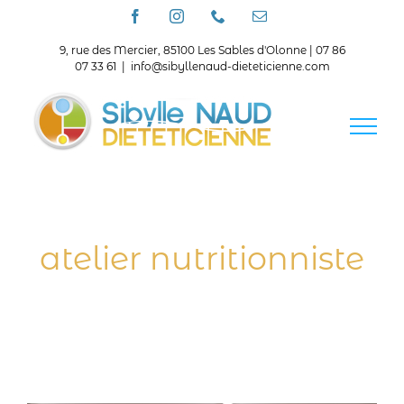
Passer
Facebook
Instagram
Téléphone
Email
au
contenu
9, rue des Mercier, 85100 Les Sables d'Olonne | 07 86
07 33 61
|
info@sibyllenaud-dieteticienne.com
atelier nutritionniste